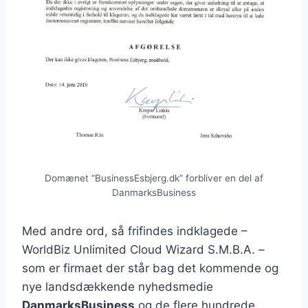
Domænet “BusinessEsbjerg.dk” forbliver en del af
DanmarksBusiness
Med andre ord, så frifindes indklagede –
WorldBiz Unlimited Cloud Wizard S.M.B.A. –
som er firmaet der står bag det kommende og
nye landsdækkende nyhedsmedie
DanmarksBusiness
og de flere hundrede