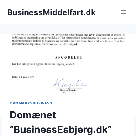
Fortsæt
BusinessMiddelfart.dk
til
indhold
DANMARKSBUSINESS
Domænet
“BusinessEsbjerg.dk”